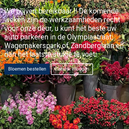
We blijven bereikbaar !! De komende
weken zijn de werkzaamheden recht
voor onze deur, u kunt het beste uw
auto parkeren in de Olympiastraat,
Wagemakerspark of Zandberglaan en
dan het laatste stukje te voet.
Bloemen bestellen
Zakelijk inloggen