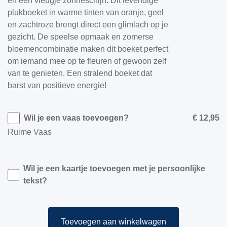
en een vleugje zonneschijn. Dit levendige
plukboeket in warme tinten van oranje, geel
en zachtroze brengt direct een glimlach op je
gezicht. De speelse opmaak en zomerse
bloemencombinatie maken dit boeket perfect
om iemand mee op te fleuren of gewoon zelf
van te genieten. Een stralend boeket dat
barst van positieve energie!
Wil je een vaas toevoegen?
€ 12,95
Ruime Vaas
Wil je een kaartje toevoegen met je persoonlijke
tekst?
Toevoegen aan winkelwagen